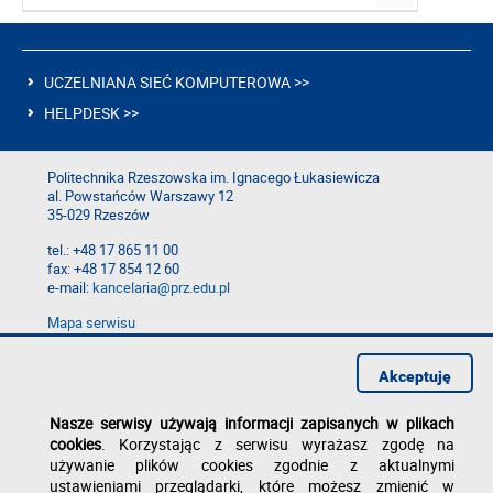
UCZELNIANA SIEĆ KOMPUTEROWA >>
HELPDESK >>
Politechnika Rzeszowska im. Ignacego Łukasiewicza
al. Powstańców Warszawy 12
35-029 Rzeszów
tel.: +48 17 865 11 00
fax: +48 17 854 12 60
e-mail:
kancelaria@prz.edu.pl
Mapa serwisu
Deklaracja dostępności
Polityka prywatności
Akceptuję
Zgłoś błąd na stronie
Nasze serwisy używają informacji zapisanych w plikach
cookies
. Korzystając z serwisu wyrażasz zgodę na
używanie plików cookies zgodnie z aktualnymi
ustawieniami przeglądarki, które możesz zmienić w