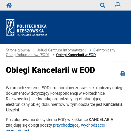
Zaloguj
Wyszukaj
Strona główna
Usługi Centrum Informatyzacji
Elektroniczny
Obieg Dokumentów (EOD)
Obiegi Kancelarii w EOD
Obiegi Kancelarii w EOD
W ramach systemu EOD uruchomiony został elektroniczny obieg
dokumentów dotyczący korespondencji w Politechnice
Rzeszowskiej. Jednostką organizacyjną obsługującą
elektroniczny obieg dokumentów w tym obszarze jest
Kancelaria
Uczelni
.
Po zalogowaniu do systemu EOD, w zakładce
KANCELARIA
znajdują się obiegi poczty
przychodzącej
,
wychodzącej
i
wewnętrznej
.