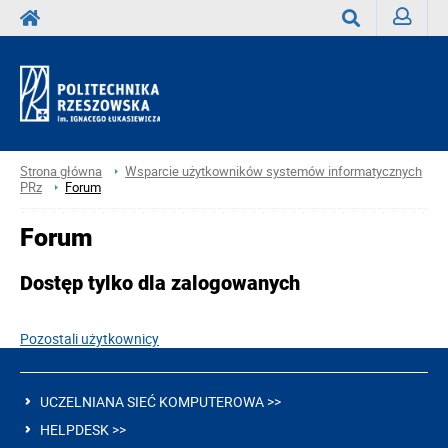
Zaloguj
Wyszukaj
Strona główna
Wsparcie użytkowników systemów informatycznych
PRz
Forum
Forum
Dostęp tylko dla zalogowanych
Pozostali użytkownicy
UCZELNIANA SIEĆ KOMPUTEROWA >>
HELPDESK >>