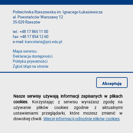
Politechnika Rzeszowska im. Ignacego Łukasiewicza
al. Powstańców Warszawy 12
35-029 Rzeszów
tel.: +48 17 865 11 00
fax: +48 17 854 12 60
e-mail:
kancelaria@prz.edu.pl
Mapa serwisu
Deklaracja dostępności
Polityka prywatności
Zgłoś błąd na stronie
Akceptuję
Nasze serwisy używają informacji zapisanych w plikach
cookies
. Korzystając z serwisu wyrażasz zgodę na
używanie plików cookies zgodnie z aktualnymi
ustawieniami przeglądarki, które możesz zmienić w
dowolnej chwili.
Więcej informacji odnośnie plików cookies
.