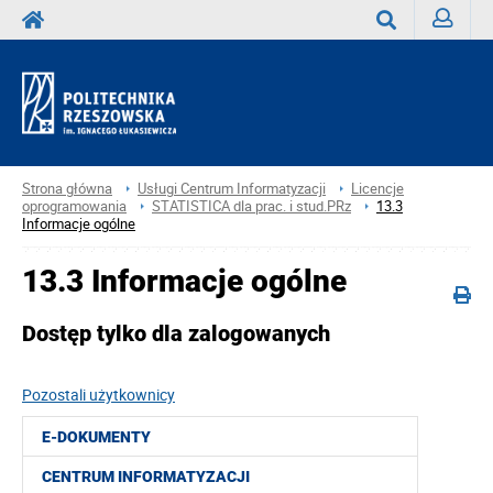
Zaloguj
Wyszukaj
Strona główna
Usługi Centrum Informatyzacji
Licencje
oprogramowania
STATISTICA dla prac. i stud.PRz
13.3
Informacje ogólne
13.3 Informacje ogólne
Dostęp tylko dla zalogowanych
Pozostali użytkownicy
E-DOKUMENTY
CENTRUM INFORMATYZACJI