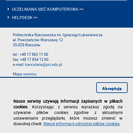
UCZELNIANA SIEĆ KOMPUTEROWA >>
HELPDESK >>
Politechnika Rzeszowska im. Ignacego Łukasiewicza
al. Powstańców Warszawy 12
35-029 Rzeszów
tel.: +48 17 865 11 00
fax: +48 17 854 12 60
e-mail:
kancelaria@prz.edu.pl
Mapa serwisu
Deklaracja dostępności
Polityka prywatności
Akceptuję
Zgłoś błąd na stronie
Nasze serwisy używają informacji zapisanych w plikach
cookies
. Korzystając z serwisu wyrażasz zgodę na
używanie plików cookies zgodnie z aktualnymi
ustawieniami przeglądarki, które możesz zmienić w
dowolnej chwili.
Więcej informacji odnośnie plików cookies
.