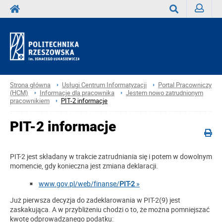
Zaloguj
Wyszukaj
Strona główna
Usługi Centrum Informatyzacji
Portal Pracowniczy
(HCM)
Informacje dla pracownika
Jestem nowo zatrudnionym
pracownikiem
PIT-2 informacje
PIT-2 informacje
PIT-2 jest składany w trakcie zatrudniania się i potem w dowolnym
momencie, gdy konieczna jest zmiana deklaracji.
www.gov.pl/web/finanse/
PIT-2
»
Już pierwsza decyzja do zadeklarowania w PIT-2(9) jest
zaskakująca. A w przybliżeniu chodzi o to, że można pomniejszać
kwotę odprowadzanego podatku: