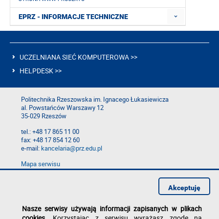
EPRZ - INFORMACJE TECHNICZNE
UCZELNIANA SIEĆ KOMPUTEROWA >>
HELPDESK >>
Politechnika Rzeszowska im. Ignacego Łukasiewicza
al. Powstańców Warszawy 12
35-029 Rzeszów
tel.: +48 17 865 11 00
fax: +48 17 854 12 60
e-mail:
kancelaria@prz.edu.pl
Mapa serwisu
Deklaracja dostępności
Polityka prywatności
Akceptuję
Zgłoś błąd na stronie
Nasze serwisy używają informacji zapisanych w plikach
cookies
. Korzystając z serwisu wyrażasz zgodę na